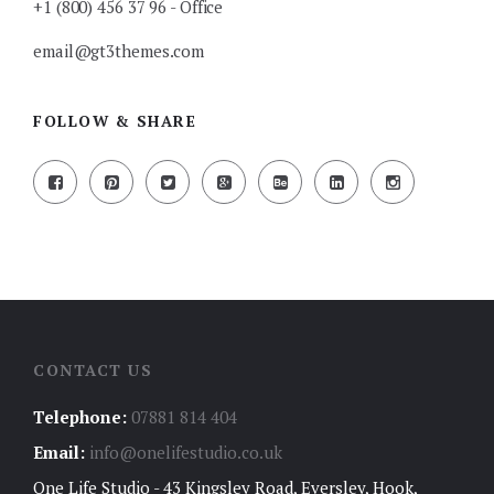
+1 (800) 456 37 96 - Office
email@gt3themes.com
FOLLOW & SHARE
CONTACT US
Telephone:
07881 814 404
Email:
info@onelifestudio.co.uk
One Life Studio - 43 Kingsley Road, Eversley, Hook,