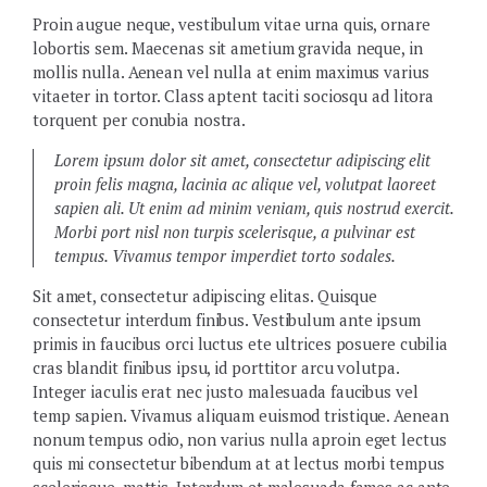
Proin augue neque, vestibulum vitae urna quis, ornare
lobortis sem. Maecenas sit ametium gravida neque, in
mollis nulla. Aenean vel nulla at enim maximus varius
vitaeter in tortor. Class aptent taciti sociosqu ad litora
torquent per conubia nostra.
Lorem ipsum dolor sit amet, consectetur adipiscing elit
proin felis magna, lacinia ac alique vel, volutpat laoreet
sapien ali. Ut enim ad minim veniam, quis nostrud exercit.
Morbi port nisl non turpis scelerisque, a pulvinar est
tempus. Vivamus tempor imperdiet torto sodales.
Sit amet, consectetur adipiscing elitas. Quisque
consectetur interdum finibus. Vestibulum ante ipsum
primis in faucibus orci luctus ete ultrices posuere cubilia
cras blandit finibus ipsu, id porttitor arcu volutpa.
Integer iaculis erat nec justo malesuada faucibus vel
temp sapien. Vivamus aliquam euismod tristique. Aenean
nonum tempus odio, non varius nulla aproin eget lectus
quis mi consectetur bibendum at at lectus morbi tempus